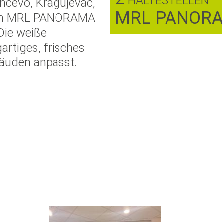
HALTESTELLEN
ančevo, Kragujevac,
MRL PANORA
e ein MRL PANORAMA
 Die weiße
artiges, frisches
äuden anpasst.