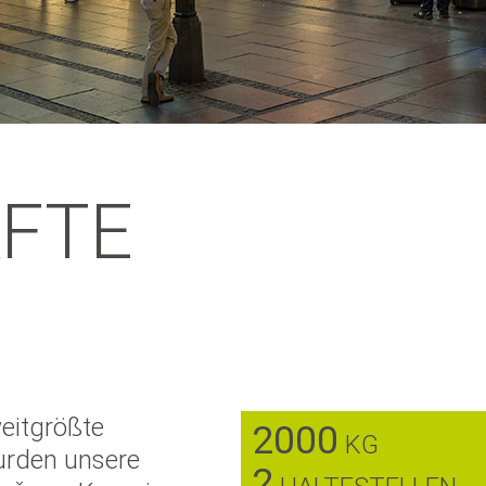
FTE
eitgrößte
2000
KG
wurden unsere
2