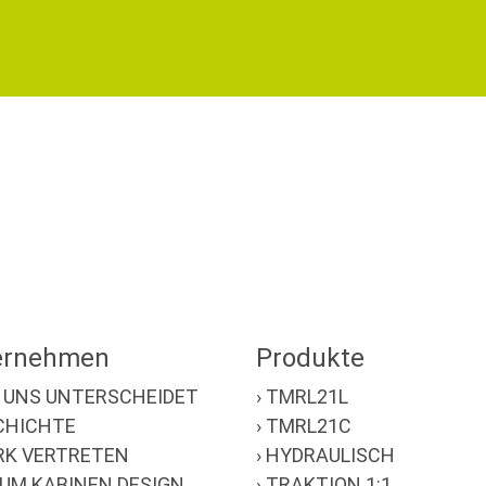
ernehmen
Produkte
S UNS UNTERSCHEIDET
› TMRL21L
SCHICHTE
› TMRL21C
ARK VERTRETEN
› HYDRAULISCH
RUM KABINEN DESIGN
› TRAKTION 1:1