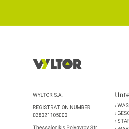
Unt
WYLTOR S.A.
› WA
REGISTRATION NUMBER
› GE
038021105000
› ST
Thessalonikis Polygyroy Str.
› WA