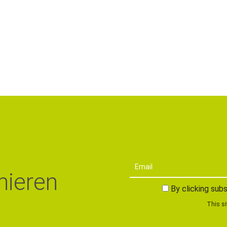
nieren
By clicking subs
This si