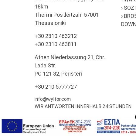
18km
› SO
Thermi Postleitzahl 57001
› BR
Thessaloniki
DOWN
+30 2310 463212
+30 2310 463811
Athen Niederlassung 21, Chr.
Lada Str.
PC 121 32, Peristeri
+30 210 5777727
info@wyltor.com
WIR ANTWORTEN INNERHALB 24 STUNDEN
© WYLTOR 2022